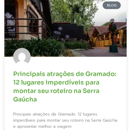
BLOG
Principais atrações de Gramado:
12 lugares imperdíveis para
montar seu roteiro na Serra
Gaúcha
Principais atrações de Gramado: 12 lugares
imperdíveis para montar seu roteiro na Serra Gaúcha
e aproveitar melhor a viagem.