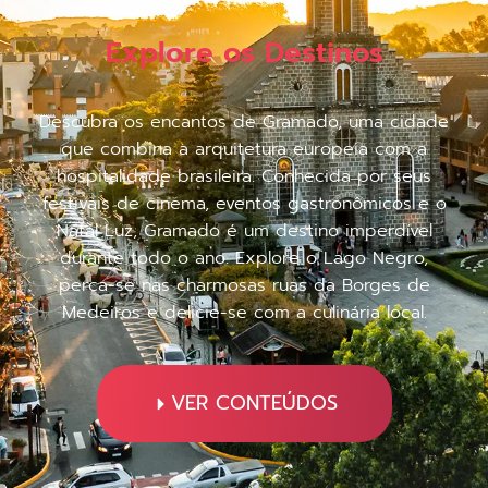
Explore os Destinos
Descubra os encantos de Gramado, uma cidade
que combina a arquitetura europeia com a
hospitalidade brasileira. Conhecida por seus
festivais de cinema, eventos gastronômicos e o
Natal Luz, Gramado é um destino imperdível
durante todo o ano. Explore o Lago Negro,
perca-se nas charmosas ruas da Borges de
Medeiros e delicie-se com a culinária local.
VER CONTEÚDOS